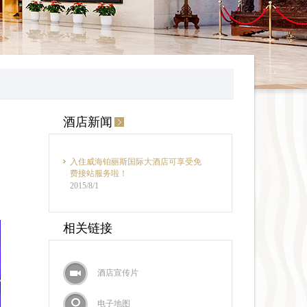
酒店新闻
入住威海铂丽斯国际大酒店可享受免
费接站服务啦！
2015/8/1
相关链接
酒店宣传片
电子地图