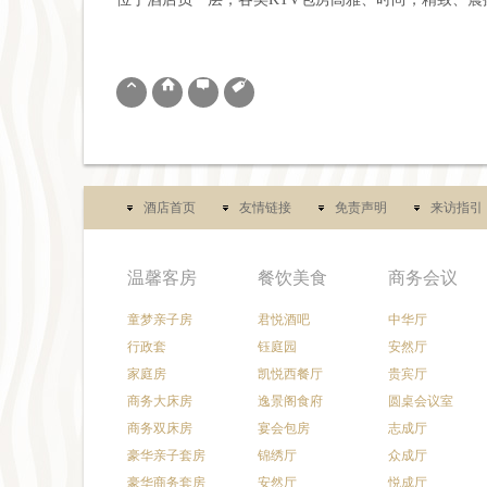

⌂


酒店首页
友情链接
免责声明
来访指引
温馨客房
餐饮美食
商务会议
童梦亲子房
君悦酒吧
中华厅
行政套
钰庭园
安然厅
家庭房
凯悦西餐厅
贵宾厅
商务大床房
逸景阁食府
圆桌会议室
商务双床房
宴会包房
志成厅
豪华亲子套房
锦绣厅
众成厅
豪华商务套房
安然厅
悦成厅